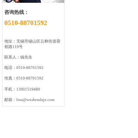
咨询热线：
0510-88701592
地址：
无锡市锡山区云林街道蓉
裕路119号
联系人：钱先生
电话：0510-88701592
传真：0510-88701592
手机：13901519480
邮箱：lina@wxshendajx.com