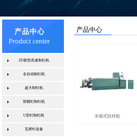
产品中心
产品中心
Product center
ZD新型高速制钉机
全自动制钉机
超大制钉机
双帽钉制钉机
U型钉制钉机
水箱式拉丝机
瓦楞钉设备